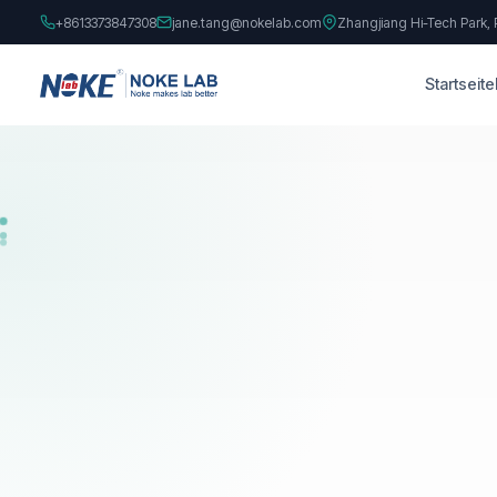
+8613373847308
jane.tang@nokelab.com
Zhangjiang Hi-Tech Park,
Startseite