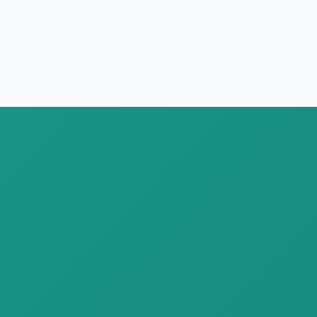
Besuchen Sie NokeLab auf der China Lab
2025, Stand 6E35, vom 5. bis 7. März im
Guangzhou Poly World Trade...
Mehr lesen →
Abonnieren