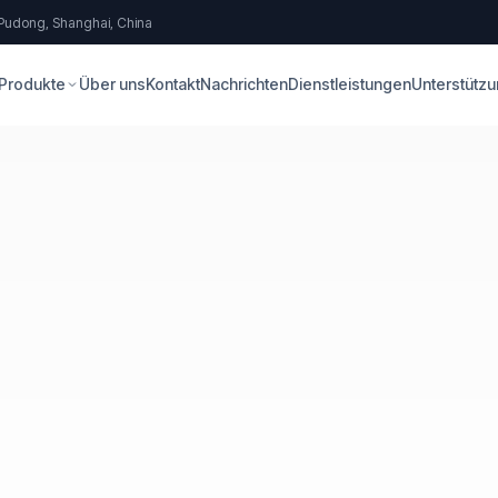
 Pudong, Shanghai, China
Produkte
Über uns
Kontakt
Nachrichten
Dienstleistungen
Unterstütz