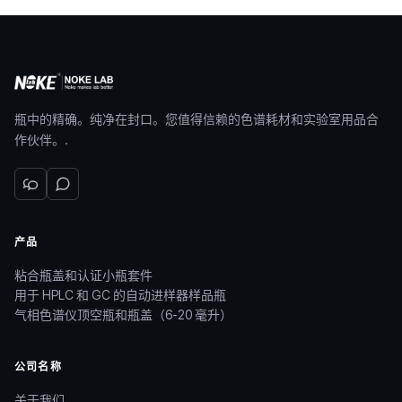
瓶中的精确。纯净在封口。您值得信赖的色谱耗材和实验室用品合
作伙伴。.
产品
粘合瓶盖和认证小瓶套件
用于 HPLC 和 GC 的自动进样器样品瓶
气相色谱仪顶空瓶和瓶盖（6-20 毫升）
公司名称
关于我们