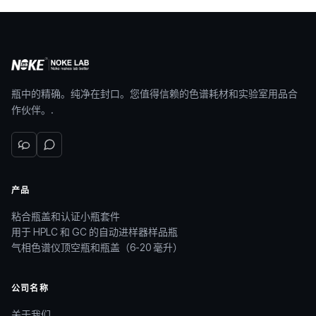
瓶中的精确。纯净在封口。您值得信赖的色谱耗材和实验室用品合
作伙伴。.
产品
粘合瓶盖和认证小瓶套件
用于 HPLC 和 GC 的自动进样器样品瓶
气相色谱仪顶空瓶和瓶盖（6-20 毫升）
公司名称
关于我们